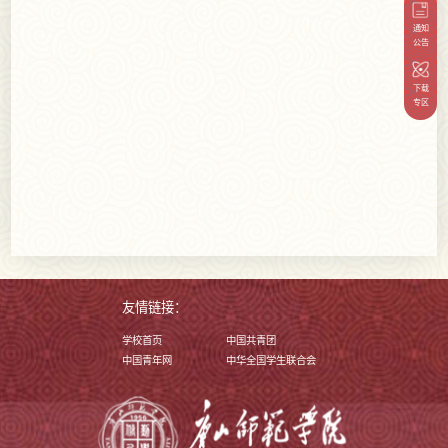
通知
公告
下载
专区
友情链接：
学校首页
中国共青团
中国青年网
中华全国学生联合会