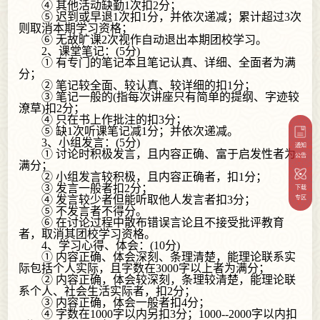
④ 其他活动缺勤1次扣2分；
⑤ 迟到或早退1次扣1分，并依次递减；累计超过3次
则取消本期学习资格；
⑥ 无故旷课2次视作自动退出本期团校学习。
2、课堂笔记：(5分)
① 有专门的笔记本且笔记认真、详细、全面者为满
分；
② 笔记较全面、较认真、较详细的扣1分；
③ 笔记一般的(指每次讲座只有简单的提纲、字迹较
潦草)扣2分；
④ 只在书上作批注的扣3分；
⑤ 缺1次听课笔记减1分；并依次递减。
3、小组发言：(5分)
通知
① 讨论时积极发言，且内容正确、富于启发性者为
公告
满分；
② 小组发言较积极，且内容正确者，扣1分；
③ 发言一般者扣2分；
下载
④ 发言较少者但能听取他人发言者扣3分；
专区
⑤ 不发言者不得分。
⑥ 在讨论过程中散布错误言论且不接受批评教育
者，取消其团校学习资格。
4、学习心得、体会：(10分)
① 内容正确、体会深刻、条理清楚，能理论联系实
际包括个人实际，且字数在3000字以上者为满分；
② 内容正确，体会较深刻，条理较清楚，能理论联
系个人、社会生活实际者，扣2分；
③ 内容正确，体会一般者扣4分；
④ 字数在1000字以内另扣3分；1000--2000字以内扣