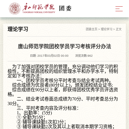
理论学习
团委主页
>
理论学习
> 正文
唐山师范学院团校学员学习考核评分办法
日期: 2017年03月02日 00:00
浏览次数:
962
为了加强对团校学员的管理，充分调动他们学习的积
极性，不断提高团校的组织管理水平和办学水平，特制
定如下考核办法：
一、团校学员考核分平时考查与结业考试两种。
综合成绩为优良者(80分以上)，颁发团校结业证书;
综合成绩在90分以上者，即获得团校优秀学员评选资
格。
二、结业考试卷面总成绩为70分、平时考查总分为
30分。
三、平时考查内容及评分标准：
1、出勤率：(5分)
① 全勤为5分；
② 辅导课缺勤1次扣3分；
③ 辅导课缺勤2次及其以上者取消本期学习资格；