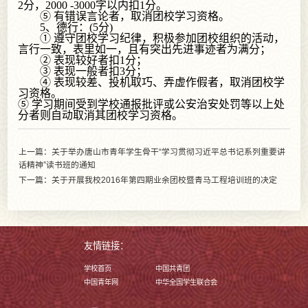
2分，2000 -3000字以内扣1分。
⑤ 有错误言论者，取消团校学习资格。
5、德行：(5分)
① 遵守团校学习纪律，积极参加团校组织的活动，
言行一致，表里如一，且有突出先进事迹者为满分；
② 表现较好者扣1分；
③ 表现一般者扣3分；
④ 表现较差、投机取巧、弄虚作假者，取消团校学
习资格。
⑤ 学习期间受到学校通报批评或公安治安处罚等以上处
分者则自动取消其团校学习资格。
上一篇：关于举办唐山市青年学生骨干“学习贯彻习近平总书记系列重要讲
话精神”读书班的通知
下一篇：关于开展我校2016年第四期业余团校暨青马工程培训班的决定
友情链接：
学校首页
中国共青团
中国青年网
中华全国学生联合会