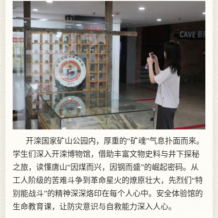
开滦国家矿山公园内，厚重的“矿魂”气息扑面而来。
学生们深入开滦博物馆，借助丰富文物史料与井下探秘
之旅，读懂唐山“因煤而兴，因钢而盛”的崛起密码。从
工人阶级的苦难斗争到革命星火的燎原壮大，先烈们“特
别能战斗”的精神深深烙印在每个人心中。安全体验馆的
生命教育课，让防灾意识与自救能力深入人心。