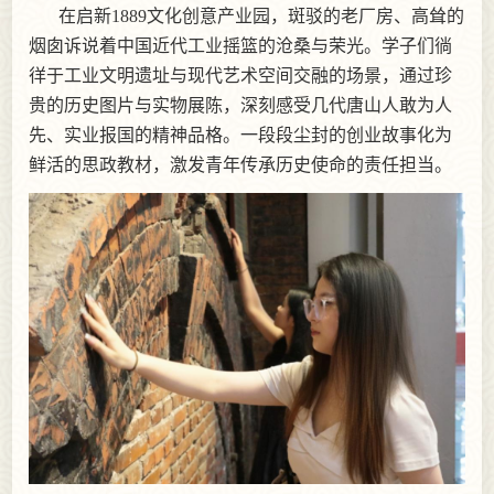
在启新1889文化创意产业园，斑驳的老厂房、高耸的
烟囱诉说着中国近代工业摇篮的沧桑与荣光。学子们徜
徉于工业文明遗址与现代艺术空间交融的场景，通过珍
贵的历史图片与实物展陈，深刻感受几代唐山人敢为人
先、实业报国的精神品格。一段段尘封的创业故事化为
鲜活的思政教材，激发青年传承历史使命的责任担当。