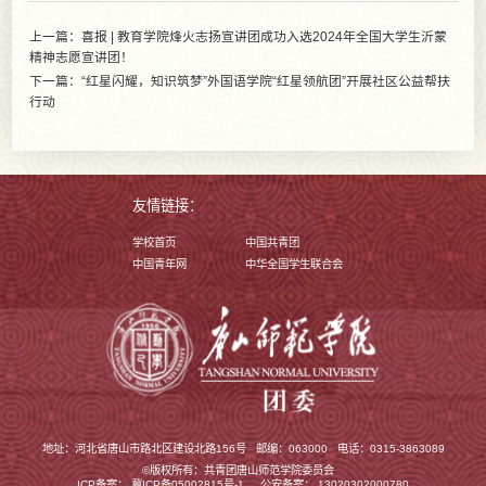
上一篇：喜报 | 教育学院烽火志扬宣讲团成功入选2024年全国大学生沂蒙
精神志愿宣讲团！
下一篇：“红星闪耀，知识筑梦”外国语学院“红星领航团”开展社区公益帮扶
行动
友情链接：
学校首页
中国共青团
中国青年网
中华全国学生联合会
地址：河北省唐山市路北区建设北路156号
邮编：063000
电话：0315-3863089
©版权所有：共青团唐山师范学院委员会
ICP备案：
冀ICP备05002815号-1
公安备案：
13020302000780