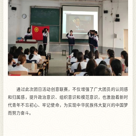
通过此次团日活动创意联赛，不仅增强了广大团员的认同感
和归属感，提升政治意识、组织意识和模范意识，也激励着新时
代青年不忘初心、牢记使命，为实现中华民族伟大复兴的中国梦
而努力奋斗。